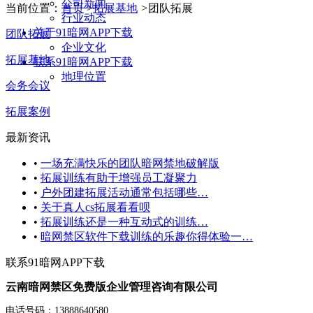
公司新闻
当前位置：
首页
>
拓展基地
>
团队拓展
行业动态
关于91暗网APP下载
团队拓展
企业文化
拓展基地
联系91暗网APP下载
地理位置
会务会议
拓展案例
最新资讯
•
一场充满快乐的团队暗网禁地破解版
•
拓展训练有助于增强员工凝聚力
•
户外团建拓展活动通常包括哪些…
•
关于真人cs拓展看看呗
•
拓展训练还是一种互动式的训练…
•
暗网禁区软件下载训练的乐趣你得体验一…
联系91暗网APP下载
云南暗网禁区免费版企业管理咨询有限公司
电话号码：13888640580