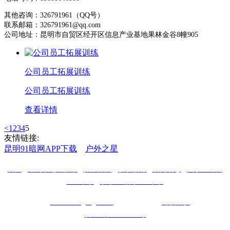
其他咨询：326791961（QQ号）
联系邮箱：326791961@qq.com
公司地址：昆明市自贸区经开区信息产业基地果林金谷8幢905
公司员工拓展训练
公司员工拓展训练
查看详情
<
1
2
3
4
5
友情链接:
昆明91暗网APP下载
户外之星
首页
|
暗网禁地破解版
|
拓展案例
|
会议会务
|
新闻动态
|
关于91暗网
APP下载
|
联系91暗网APP下载
Copyright ©
www.naimgangb.com
推广支持：
博滇科技
备案号：
滇ICP备15000064号