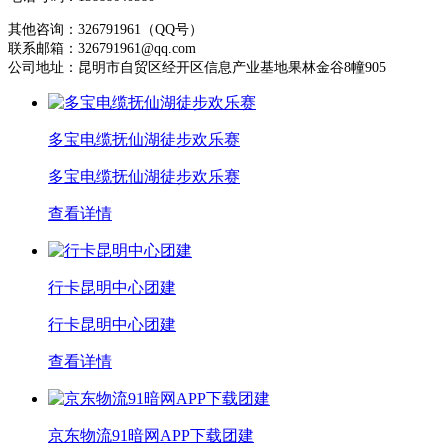
其他咨询：326791961（QQ号）
联系邮箱：326791961@qq.com
公司地址：昆明市自贸区经开区信息产业基地果林金谷8幢905
多宝电缆抚仙湖徒步欢乐赛
多宝电缆抚仙湖徒步欢乐赛
查看详情
行卡昆明中心团建
行卡昆明中心团建
查看详情
京东物流91暗网APP下载团建