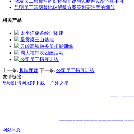
激发员工积极性的好途径非昆明91暗网APP下载不可
昆明员工暗网禁地破解版方案策划要注意的细节
相关产品
太平洋储备经理团建
呈贡梁王山基地
云岭高铁乘务员拓展训练
周大福钟表团建活动
公司员工拓展训练
上一条:
趣味团建
下一条:
公司员工拓展训练
友情链接:
昆明91暗网APP下载
户外之星
首页
|
暗网
Copyri
热门搜索：
云南暗网禁地破解版
昆明拓展训练
昆明
网站地图