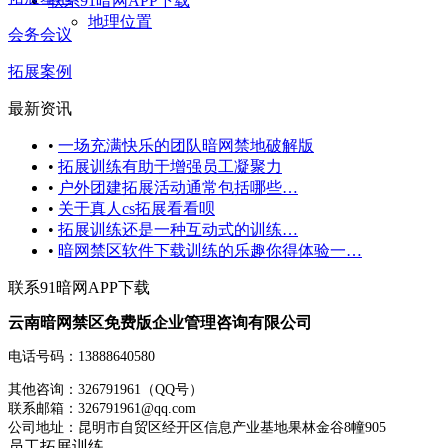
联系91暗网APP下载
地理位置
会务会议
拓展案例
最新资讯
•
一场充满快乐的团队暗网禁地破解版
•
拓展训练有助于增强员工凝聚力
•
户外团建拓展活动通常包括哪些…
•
关于真人cs拓展看看呗
•
拓展训练还是一种互动式的训练…
•
暗网禁区软件下载训练的乐趣你得体验一…
联系91暗网APP下载
云南暗网禁区免费版企业管理咨询有限公司
电话号码：13888640580
其他咨询：326791961（QQ号）
联系邮箱：326791961@qq.com
公司地址：昆明市自贸区经开区信息产业基地果林金谷8幢905
员工拓展训练